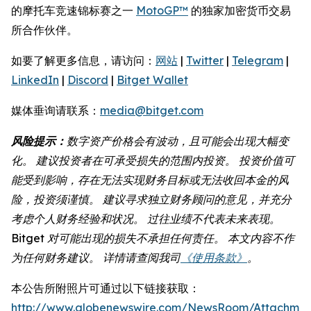
的摩托车竞速锦标赛之一
MotoGP™
的独家加密货币交易
所合作伙伴。
如要了解更多信息，请访问：
网站
|
Twitter
|
Telegram
|
LinkedIn
|
Discord
|
Bitget Wallet
媒体垂询请联系：
media@bitget.com
风险提示：
数字资产价格会有波动，且可能会出现大幅变
化。 建议投资者在可承受损失的范围内投资。 投资价值可
能受到影响，存在无法实现财务目标或无法收回本金的风
险，投资须谨慎。 建议寻求独立财务顾问的意见，并充分
考虑个人财务经验和状况。 过往业绩不代表未来表现。
Bitget 对可能出现的损失不承担任何责任。 本文内容不作
为任何财务建议。 详情请查阅我司
《使用条款》
。
本公告所附照片可通过以下链接获取：
http://www.globenewswire.com/NewsRoom/Attachmen