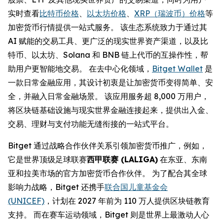
实时查看
比特币价格
、
以太坊价格
、
XRP（瑞波币）价格
等
加密货币行情提供一站式服务。 该生态系统致力于通过其
AI 赋能的交易工具、更广泛的现实世界资产渠道，以及比
特币、以太坊、Solana 和 BNB 链上代币的互操作性，帮
助用户更智能地交易。 在去中心化领域，
Bitget Wallet
是
一款日常金融应用，其设计初衷是让加密货币变得简单、安
全，并融入日常金融场景。 该应用服务超 8,000 万用户，
将区块链基础设施与现实世界金融连接起来，提供出入金、
交易、理财与支付功能无缝衔接的一站式平台。
Bitget 通过战略合作伙伴关系引领加密货币推广，例如，
它是世界顶级足球联赛
西甲联赛 (LALIGA)
在东亚、东南
亚和拉美市场的官方加密货币合作伙伴。 为了配合其全球
影响力战略，Bitget 还携手
联合国儿童基金会
(UNICEF)
，计划在 2027 年前为 110 万人提供区块链教育
支持。 而在赛车运动领域，Bitget 则是世界上最激动人心